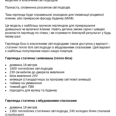
моделей із класичним світлодіодом.
Пухнаста, сповненна розсипом світлодіодів.
Така гиргянда буде справжньою знахідкою для ілюмінації різдвяної
ялинки, або прикрасою фасаду будинку (МАФ)
Ця модель є найбільш зручною гирляндою для прикрашання
домашньої чи вуличної ялинки. Навіть дитина зможе гарно і швидко
розкласти гирлянду по гілках, і ви отримаєте блискучій результат у будь
якому разі.
Гирлянда Боа із класичними світлодіодами також доступна у варіанті -
статичні тепло білі світлодіоди із вбудованими спалахами. Цей варіант
є найбільш популярним серез нащіх покупців.
Гирлянда статична \ анімована (тепло біла)
довжина 18 метрів
1600 теплобілих світлодіодів.
230 см кабелю до джерела живлення
блок живлення 24V
анімація (стандартніша за програму світлової анімації)
таймер на увімкнення
темний дріт ПВХ
підходить для вулиці та будинку
Гирлянда статична з вбудованими спалахами
довжина 18 метрів
1360 теплобілих статичних світлодіода, 240 холодно білих спалахів
(стробоскоп)