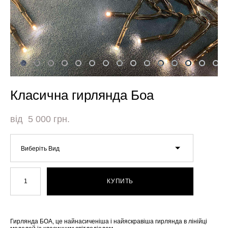
Класична гирлянда Боа
від 5 000 грн.
Виберіть Вид
КУПИТЬ
Гирлянда БОА, це найнасиченіша і найяскравіша гирлянда в лінійці