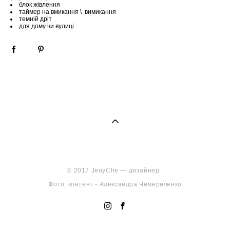
блок жівлення
таймер на вмикання \ вимикання
темній дріт
для дому чи вулиці
© 2017 JenyChe — дизайнер.
Фото, контент - Александра Чемериченко