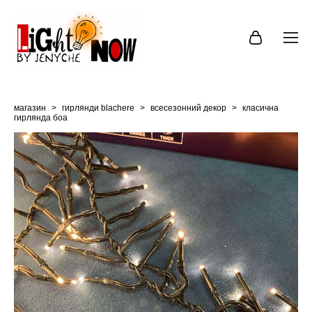
магазин
>
гирлянди blachere
>
всесезонний декор
>
класична
гирлянда боа